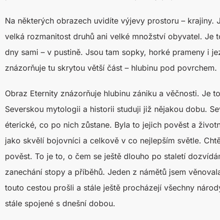
Na některých obrazech uvidíte výjevy prostoru – krajiny. 
velká rozmanitost druhů ani velké množství obyvatel. Je t
dny sami – v pustině. Jsou tam sopky, horké prameny i je
znázorňuje tu skrytou větší část – hlubinu pod povrchem.
Obraz Eternity znázorňuje hlubinu zániku a věčnosti. Je 
Severskou mytologii a historii studuji již nějakou dobu. Se
éterické, co po nich zůstane. Byla to jejich pověst a život
jako skvělí bojovníci a celkově v co nejlepším světle. Chtěl
pověst. To je to, o čem se ještě dlouho po staletí dozvídá
zanechání stopy a příběhů. Jeden z námětů jsem věnovala
touto cestou prošli a stále ještě procházejí všechny náro
stále spojené s dnešní dobou.