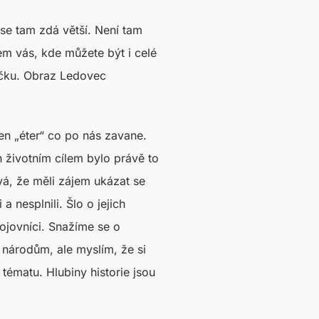
 se tam zdá větší. Není tam
em vás, kde můžete být i celé
pičku. Obraz Ledovec
en „éter“ co po nás zavane.
ch životním cílem bylo právě to
ývá, že měli zájem ukázat se
a nesplnili. Šlo o jejich
bojovníci. Snažíme se o
národům, ale myslím, že si
tématu. Hlubiny historie jsou