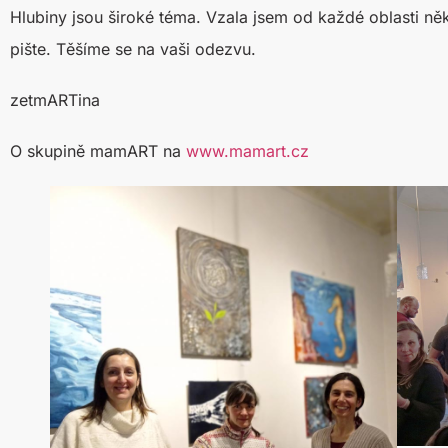
Hlubiny jsou široké téma. Vzala jsem od každé oblasti něk
pište. Těšíme se na vaši odezvu.
zetmARTina
O skupině mamART na
www.mamart.cz