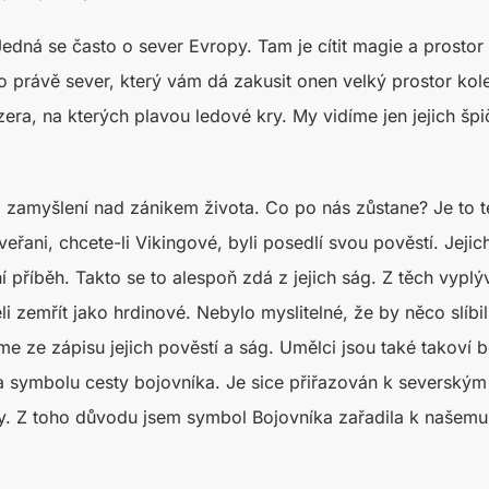
Jedná se často o sever Evropy. Tam je cítit magie a prostor
o právě sever, který vám dá zakusit onen velký prostor kol
zera, na kterých plavou ledové kry. My vidíme jen jejich š
to zamyšlení nad zánikem života. Co po nás zůstane? Je to t
veřani, chcete-li Vikingové, byli posedlí svou pověstí. Jeji
ní příběh. Takto se to alespoň zdá z jejich ság. Z těch vypl
i zemřít jako hrdinové. Nebylo myslitelné, že by něco slíbili 
me ze zápisu jejich pověstí a ság. Umělci jsou také takoví 
 symbolu cesty bojovníka. Je sice přiřazován k severským 
dy. Z toho důvodu jsem symbol Bojovníka zařadila k našemu 