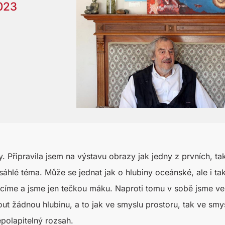
023
řipravila jsem na výstavu obrazy jak jedny z prvních, tak i
áhlé téma. Může se jednat jak o hlubiny oceánské, ale i ta
rácíme a jsme jen tečkou máku. Naproti tomu v sobě jsme ve
t žádnou hlubinu, a to jak ve smyslu prostoru, tak ve smysl
epolapitelný rozsah.