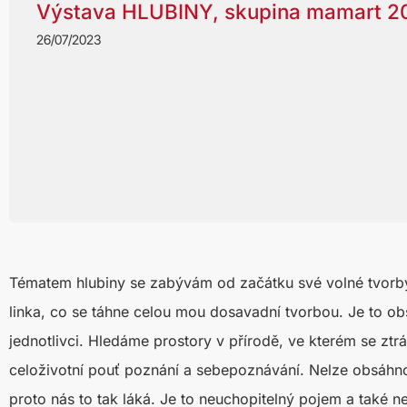
Výstava HLUBINY, skupina mamart 2
26/07/2023
Tématem hlubiny se zabývám od začátku své volné tvorby. P
linka, co se táhne celou mou dosavadní tvorbou. Je to obs
jednotlivci. Hledáme prostory v přírodě, ve kterém se zt
celoživotní pouť poznání a sebepoznávání. Nelze obsáhnou
proto nás to tak láká. Je to neuchopitelný pojem a také n